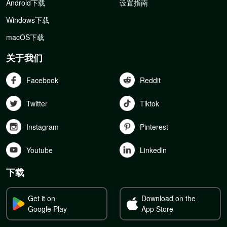
Android下载
设置指南
Windows下载
macOS下载
关于我们
Facebook
Reddit
Twitter
Tiktok
Instagram
Pinterest
Youtube
Linkedln
下载
Get it on
Download on the
Google Play
App Store