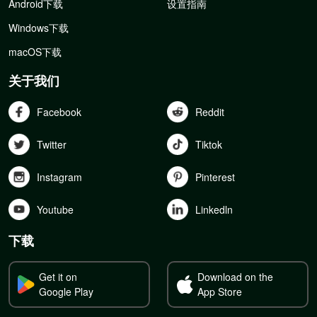
Android下载
设置指南
Windows下载
macOS下载
关于我们
Facebook
Reddit
Twitter
Tiktok
Instagram
Pinterest
Youtube
Linkedln
下载
Get it on
Download on the
Google Play
App Store