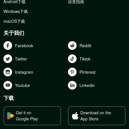
Android下载
设置指南
Windows下载
macOS下载
关于我们
Facebook
Reddit
Twitter
Tiktok
Instagram
Pinterest
Youtube
Linkedln
下载
Get it on
Download on the
Google Play
App Store