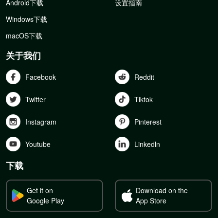
Android下载
设置指南
Windows下载
macOS下载
关于我们
Facebook
Reddit
Twitter
Tiktok
Instagram
Pinterest
Youtube
Linkedln
下载
Get it on
Download on the
Google Play
App Store