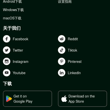
Android下载
设置指南
Windows下载
macOS下载
关于我们
Facebook
Reddit
Twitter
Tiktok
Instagram
Pinterest
Youtube
Linkedln
下载
Get it on
Download on the
Google Play
App Store