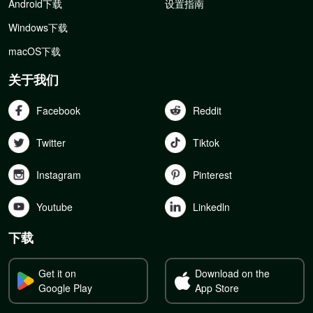
Android下载
设置指南
Windows下载
macOS下载
关于我们
Facebook
Reddit
Twitter
Tiktok
Instagram
Pinterest
Youtube
Linkedln
下载
Get it on
Download on the
Google Play
App Store